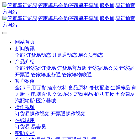
网站首页
新闻资讯
全部
订货易动态
开票通动态
易会员动态
产品介绍
全部
管家婆订货易
订货易普及版
管家婆易会员
管家婆
开票通
管家婆服务通
管家婆物联通
客户案例
全部
日用百货
酒水饮料
食品原料
餐饮配送
生鲜冻品
家
居厨卫
电脑通讯
文体办公
宠物用品
护肤美妆
五金建材
汽配轮胎
医疗器械
操作视频
订货易操作视频
开票通操作视频
在线试用
订货易
易会员
帮助文档