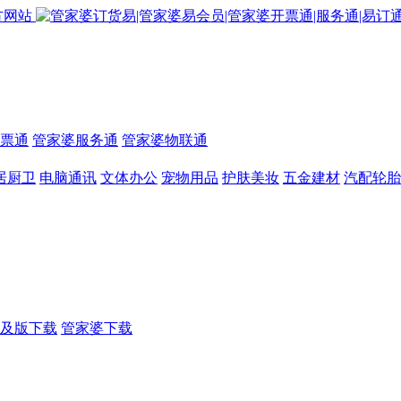
票通
管家婆服务通
管家婆物联通
居厨卫
电脑通讯
文体办公
宠物用品
护肤美妆
五金建材
汽配轮胎
及版下载
管家婆下载