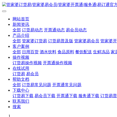
网站首页
新闻资讯
全部
订货易动态
开票通动态
易会员动态
产品介绍
全部
管家婆订货易
订货易普及版
管家婆易会员
管家婆开
客户案例
全部
日用百货
酒水饮料
食品原料
餐饮配送
生鲜冻品
家
操作视频
订货易操作视频
开票通操作视频
在线试用
订货易
易会员
帮助文档
全部
订货易常见问题
开票通常见问题
下载中心
订货易下载
易会员下载
开票通下载
服务通下载
订货易普
联系我们
搜索